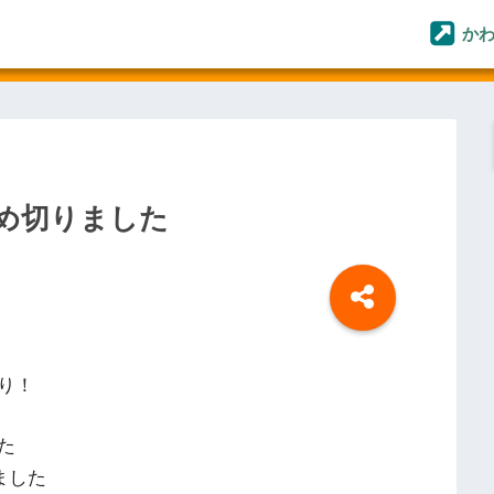
か
め切りました
り！
た
ました