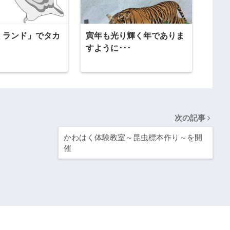
くランド」でタカ
寅年も光り輝く年でありま
すように･･･
次の記事
かわはく体験教室～昆虫標本作り～を開
催