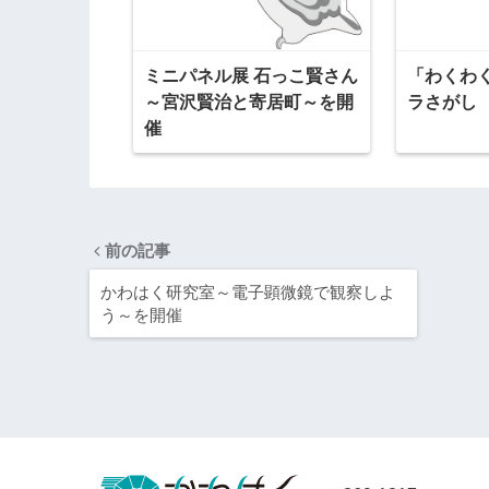
ミニパネル展 石っこ賢さん
「わくわ
～宮沢賢治と寄居町～を開
ラさがし
催
前の記事
かわはく研究室～電子顕微鏡で観察しよ
う～を開催