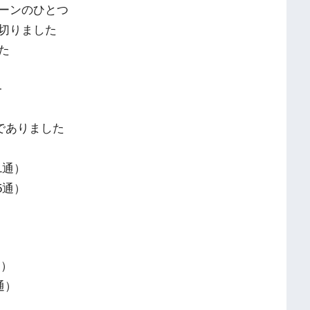
ーンのひとつ
切りました
た
-
でありました
1通）
5通）
通）
通）