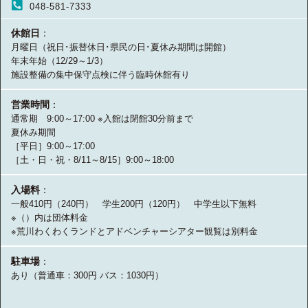
048-581-7333
休館日
：
月曜日（祝日･振替休日･県民の日･夏休み期間は開館）
年末年始（12/29～1/3）
施設整備の集中保守点検に伴う臨時休館有り
営業時間
：
通常期 9:00～17:00 ※入館は閉館30分前まで
夏休み期間
［平日］9:00～17:00
［土・日・祝・8/11～8/15］9:00～18:00
入場料
：
一般410円（240円） 学生200円（120円） 中学生以下無料
※（）内は団体料金
※荒川わくわくランドとアドベンチャーシアター観覧は別料金
駐車場
：
あり（普通車：300円 バス：1030円）