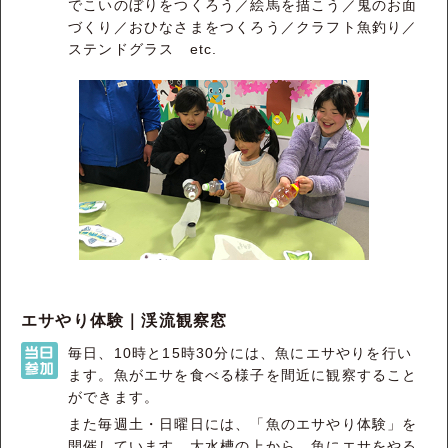
でこいのぼりをつくろう／絵馬を描こう／鬼のお面
づくり／おひなさまをつくろう／クラフト魚釣り／
ステンドグラス etc.
エサやり体験｜渓流観察窓
毎日、10時と15時30分には、魚にエサやりを行い
ます。魚がエサを食べる様子を間近に観察すること
ができます。
また毎週土・日曜日には、「魚のエサやり体験」を
開催しています。大水槽の上から、魚にエサをやる