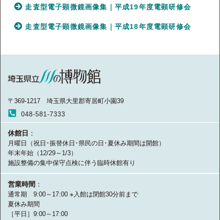
走査型電子顕微鏡画像集｜平成19年度電顕研修会
走査型電子顕微鏡画像集｜平成18年度電顕研修会
〒369-1217 埼玉県大里郡寄居町小園39
048-581-7333
休館日
：
月曜日（祝日･振替休日･県民の日･夏休み期間は開館）
年末年始（12/29～1/3）
施設整備の集中保守点検に伴う臨時休館有り
営業時間
：
通常期 9:00～17:00 ※入館は閉館30分前まで
夏休み期間
［平日］9:00～17:00