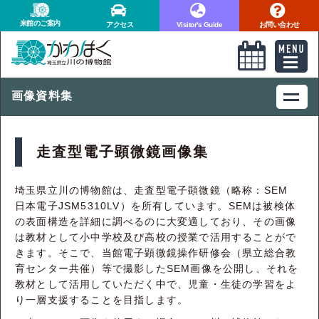
来館のご案内
アクセス
Visitor's Guide
お問い合わせ
画像資料集
走査型電子顕微鏡画像集
埼玉県立川の博物館は、走査型電子顕微鏡（略称：SEM
日本電子JSM5310LV）を所有しています。SEMは被検体
の表面構造を詳細に調べるのに大変適しており、その画像
は教材として小中学校及び高校の授業で活用することがで
きます。そこで、当館電子顕微鏡操作研修会（県立総合教
育センター共催）等で撮影したSEM画像を公開し、それを
教材として活用していただく中で、児童・生徒の学習をよ
り一層支援することを目指します。