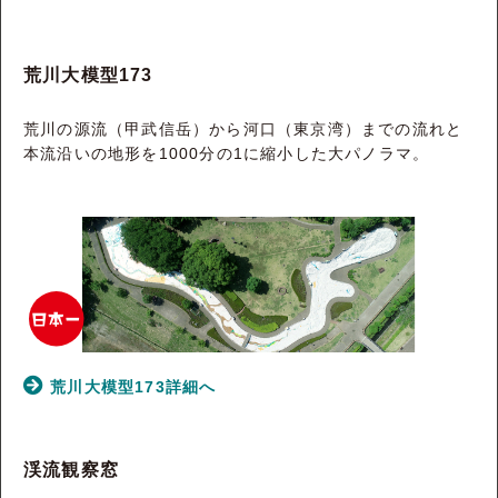
荒川大模型173
荒川の源流（甲武信岳）から河口（東京湾）までの流れと
本流沿いの地形を1000分の1に縮小した大パノラマ。
荒川大模型173詳細へ
渓流観察窓