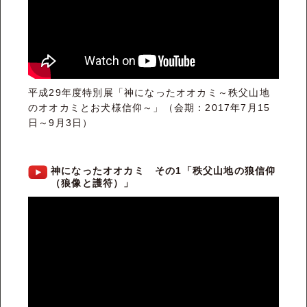
平成29年度特別展「神になったオオカミ～秩父山地
のオオカミとお犬様信仰～」（会期：2017年7月15
日～9月3日）
神になったオオカミ その1「秩父山地の狼信仰
（狼像と護符）」