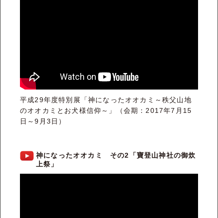
平成29年度特別展「神になったオオカミ～秩父山地
のオオカミとお犬様信仰～」（会期：2017年7月15
日～9月3日）
神になったオオカミ その2「寶登山神社の御炊
上祭」