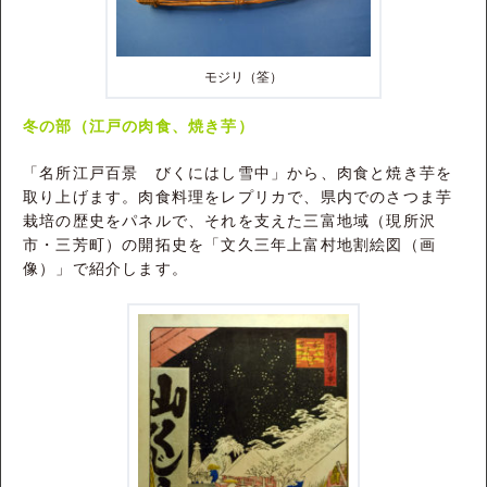
モジリ（筌）
冬の部（江戸の肉食、焼き芋）
「名所江戸百景 びくにはし雪中」から、肉食と焼き芋を
取り上げます。肉食料理をレプリカで、県内でのさつま芋
栽培の歴史をパネルで、それを支えた三富地域（現所沢
市・三芳町）の開拓史を「文久三年上富村地割絵図（画
像）」で紹介します。