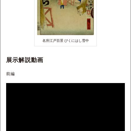
名所江戸百景 びくにはし雪中
展示解説動画
前編