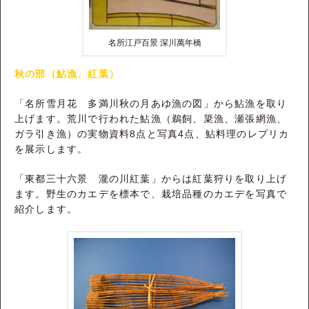
名所江戸百景 深川萬年橋
秋の部（鮎漁、紅葉）
「名所雪月花 多満川秋の月あゆ漁の図」から鮎漁を取り
上げます。荒川で行われた鮎漁（鵜飼、簗漁、瀬張網漁、
ガラ引き漁）の実物資料8点と写真4点、鮎料理のレプリカ
を展示します。
「東都三十六景 瀧の川紅葉」からは紅葉狩りを取り上げ
ます。野生のカエデを標本で、栽培品種のカエデを写真で
紹介します。