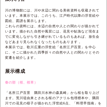
川の博物館には、川や水辺に関わる美術資料も収蔵されて
います。本展示では、このうち、江戸時代以降の浮世絵や
図絵、図譜を展示します。
これらの資料には、水辺の自然や人との関わりが描かれて
います。描かれた自然や風習には、花見や鮎漁など現在ま
でに変化しながら引き継がれているものもあれば、放生会
などあまり見られなくなったものもあります 。
本展示では、歌川広重の浮世絵「名所江戸百景」を中心
に、そこに描かれた四季折々の自然や人との関わりとその
変遷を紹介します。
展示構成
春の部（桜、桜草）
「名所江戸百景 隅田川水神の森真崎」から桜を取り上げ
ます。荒川堤由来とされる桜のアクリル包埋標本や、隅田
川での花見の様子が描かれた浮世絵6点、「料理早指南」を