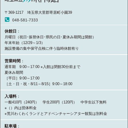
〒369-1217 埼玉県大里郡寄居町小園39
048-581-7333
休館日
：
月曜日（祝日･振替休日･県民の日･夏休み期間は開館）
年末年始（12/29～1/3）
施設整備の集中保守点検に伴う臨時休館有り
営業時間
：
通常期 9:00～17:00 ※入館は閉館30分前まで
夏休み期間
［平日］9:00～17:00
［土・日・祝・8/11～8/15］9:00～18:00
入場料
：
一般410円（240円） 学生200円（120円） 中学生以下無料
※（）内は団体料金
※荒川わくわくランドとアドベンチャーシアター観覧は別料金
駐車場
：