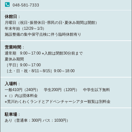
048-581-7333
休館日
：
月曜日（祝日･振替休日･県民の日･夏休み期間は開館）
年末年始（12/29～1/3）
施設整備の集中保守点検に伴う臨時休館有り
営業時間
：
通常期 9:00～17:00 ※入館は閉館30分前まで
夏休み期間
［平日］9:00～17:00
［土・日・祝・8/11～8/15］9:00～18:00
入場料
：
一般410円（240円） 学生200円（120円） 中学生以下無料
※（）内は団体料金
※荒川わくわくランドとアドベンチャーシアター観覧は別料金
駐車場
：
あり（普通車：300円 バス：1030円）